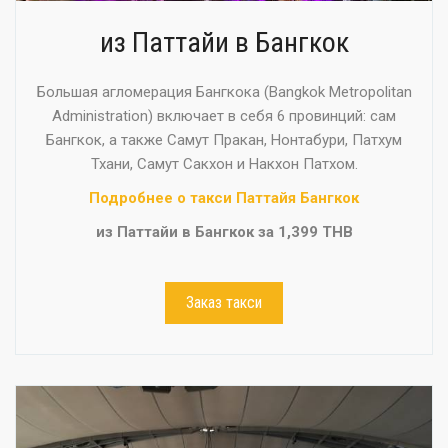
из Паттайи в Бангкок
Большая агломерация Бангкока (Bangkok Metropolitan
Administration) включает в себя 6 провинций: сам
Бангкок, а также Самут Пракан, Нонтабури, Патхум
Тхани, Самут Сакхон и Накхон Патхом.
Подробнее о такси Паттайя Бангкок
из Паттайи в Бангкок за 1,399 THB
Заказ такси