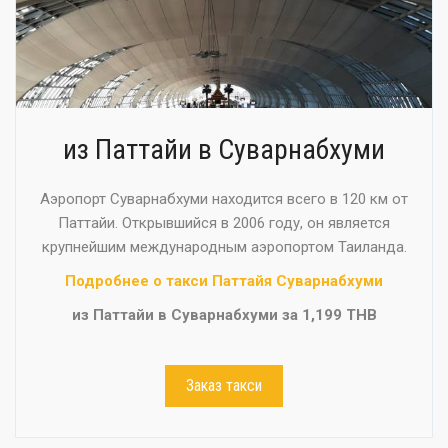
из Паттайи в Суварнабхуми
Аэропорт Суварнабхуми находится всего в 120 км от
Паттайи. Открывшийся в 2006 году, он является
крупнейшим международным аэропортом Таиланда.
Подробнее о такси Паттайя Суварнабхуми
из Паттайи в Суварнабхуми за 1,199 THB
Заказ такси