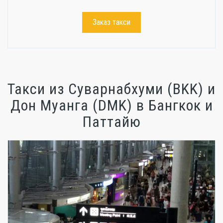
Заказ такси
Такси из Суварнабхуми (BKK) и
Дон Муанга (DMK) в Бангкок и
Паттайю