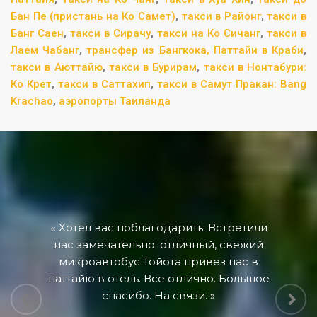
Бан Пе (пристань на Ко Самет)
,
такси в Районг
,
такси в
Банг Саен
,
такси в Сирачу
,
такси на Ко Сичанг
,
такси в
Лаем Чабанг
,
трансфер из Бангкока, Паттайи в Краби
,
такси в Аюттайю
,
такси в Бурирам
,
такси в Нонтабури:
Ко Крет
,
такси в Саттахип
,
такси в Самут Пракан: Bang
Krachao
,
аэропорты Таиланда
Хотел вас поблагодарить. Встретили
нас замечательно: отличный, свежий
микроавтобус Тойота привез нас в
паттайю в отель. Все отлично. Большое
спасибо. На связи.