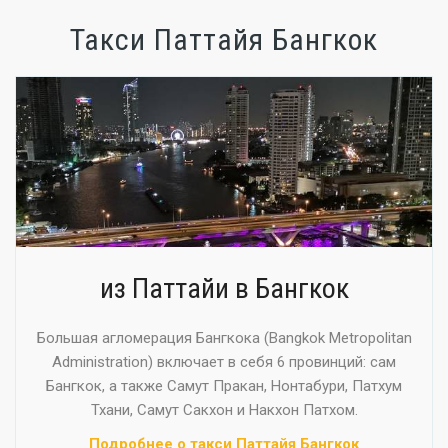
Такси Паттайя Бангкок
из Паттайи в Бангкок
Большая агломерация Бангкока (Bangkok Metropolitan
Administration) включает в себя 6 провинций: сам
Бангкок, а также Самут Пракан, Нонтабури, Патхум
Тхани, Самут Сакхон и Накхон Патхом.
Подробнее о такси Паттайя Бангкок