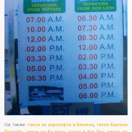
См. также:
такси из аэропорта в Бангкок
,
такси Бангкок
Паттайя
,
такси на Ко Чанг
,
такси в Хуа Хин
,
такси до