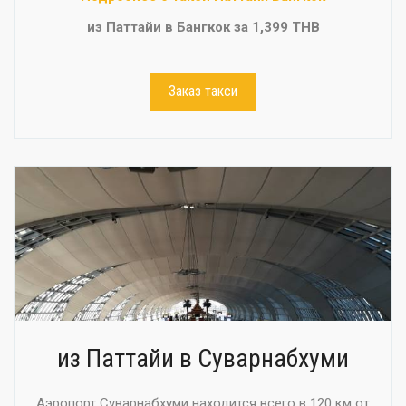
из Паттайи в Бангкок за 1,399 THB
Заказ такси
из Паттайи в Суварнабхуми
Аэропорт Суварнабхуми находится всего в 120 км от