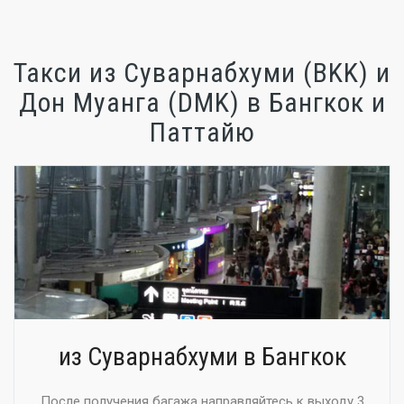
Такси из Суварнабхуми (BKK) и
Дон Муанга (DMK) в Бангкок и
Паттайю
из Суварнабхуми в Бангкок
После получения багажа направляйтесь к выходу 3