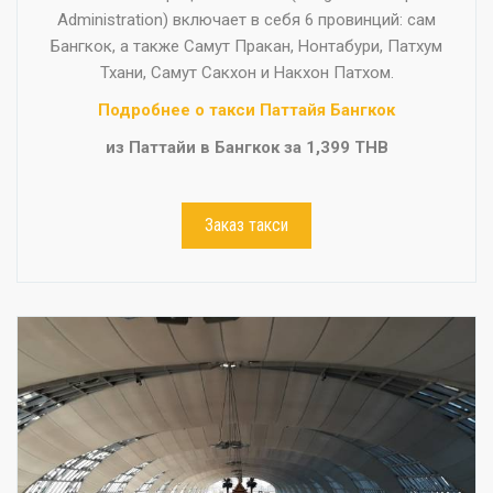
Administration) включает в себя 6 провинций: сам
Бангкок, а также Самут Пракан, Нонтабури, Патхум
Тхани, Самут Сакхон и Накхон Патхом.
Подробнее о такси Паттайя Бангкок
из Паттайи в Бангкок за 1,399 THB
Заказ такси