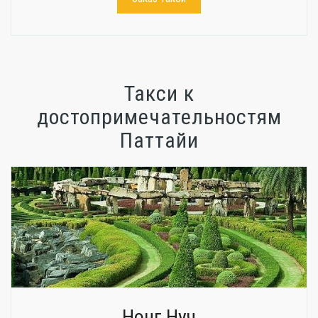
Такси к
достопримечательностям
Паттайи
Нонг Нуч