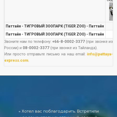
Паттайя - ТИГРОВЫЙ ЗООПАРК (TIGER ZOO) - Паттайя
Паттайя - ТИГРОВЫЙ ЗООПАРК (TIGER ZOO) - Паттайя
1
Звоните нам по телефону:
+66-8-0002-3377
(при звонке из
России) и
08-0002-3377
(при звонке из Тайланда).
Или просто отправьте письмо на наш email:
info@pattaya-
express.com
.
Хотел вас поблагодарить. Встретили