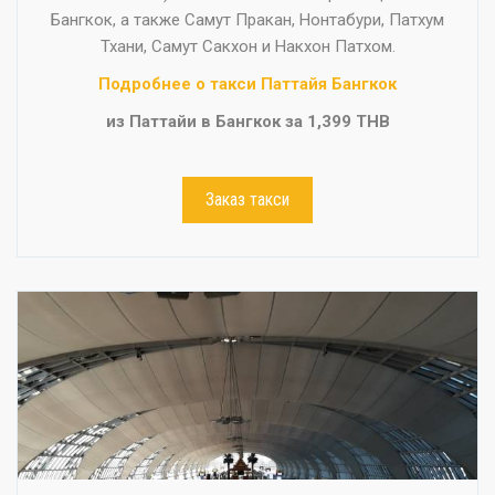
Бангкок, а также Самут Пракан, Нонтабури, Патхум
Тхани, Самут Сакхон и Накхон Патхом.
Подробнее о такси Паттайя Бангкок
из Паттайи в Бангкок за 1,399 THB
Заказ такси