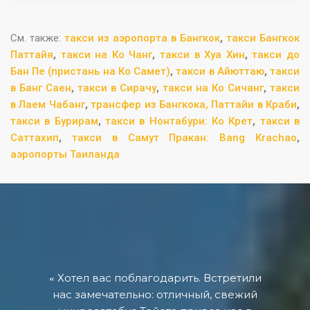
См. также:
такси из аэропорта в Бангкок
,
такси Бангкок
Паттайя
,
такси на Ко Чанг
,
такси в Хуа Хин
,
такси до
Бан Пе (пристань на Ко Самет)
,
такси в Айюттаю
,
такси
в Банг Саен
,
такси в Сирачу
,
такси на Ко Сичанг
,
такси
в Лаем Чабанг
,
трансфер из Бангкока, Паттайи в Краби
,
такси в Бурирам
,
такси в Нонтабури: Ко Крет
,
такси в
Саттахип
,
такси в Самут Пракан: Bang Krachao
,
аэропорты Таиланда
Хотел вас поблагодарить. Встретили
нас замечательно: отличный, свежий