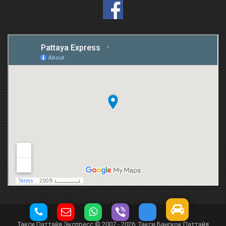
Такси Паттайя Экспресс © 2007 - 2026: Такси Бангкок Паттайя