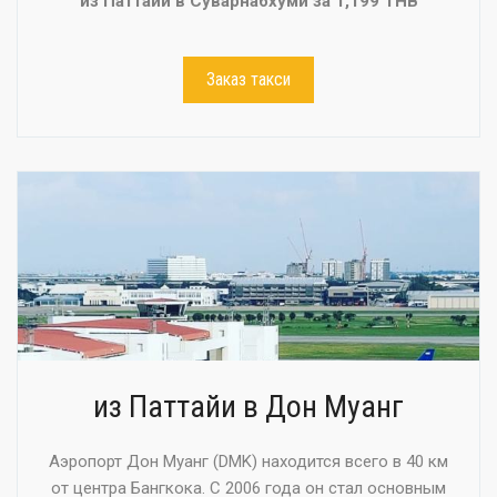
из Паттайи в Суварнабхуми за 1,199 THB
Заказ такси
из Паттайи в Дон Муанг
Аэропорт Дон Муанг (DMK) находится всего в 40 км
от центра Бангкока. С 2006 года он стал основным