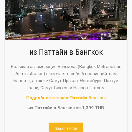
из Паттайи в Бангкок
Большая агломерация Бангкока (Bangkok Metropolitan
Administration) включает в себя 6 провинций: сам
Бангкок, а также Самут Пракан, Нонтабури, Патхум
Тхани, Самут Сакхон и Накхон Патхом.
Подробнее о такси Паттайя Бангкок
из Паттайи в Бангкок за 1,399 THB
Заказ такси