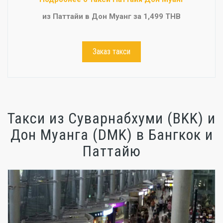
из Паттайи в Дон Муанг за 1,499 THB
Заказ такси
Такси из Суварнабхуми (BKK) и
Дон Муанга (DMK) в Бангкок и
Паттайю