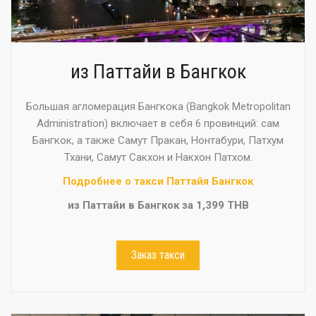
из Паттайи в Бангкок
Большая агломерация Бангкока (Bangkok Metropolitan
Administration) включает в себя 6 провинций: сам
Бангкок, а также Самут Пракан, Нонтабури, Патхум
Тхани, Самут Сакхон и Накхон Патхом.
Подробнее о такси Паттайя Бангкок
из Паттайи в Бангкок за 1,399 THB
Заказ такси