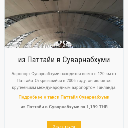
из Паттайи в Суварнабхуми
Аэропорт Суварнабхуми находится всего в 120 км от
Паттайи. Открывшийся в 2006 году, он является
крупнейшим международным аэропортом Таиланда.
Подробнее о такси Паттайя Суварнабхуми
из Паттайи в Суварнабхуми за 1,199 THB
Заказ такси