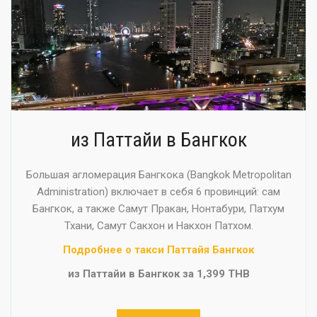
из Паттайи в Бангкок
Большая агломерация Бангкока (Bangkok Metropolitan
Administration) включает в себя 6 провинций: сам
Бангкок, а также Самут Пракан, Нонтабури, Патхум
Тхани, Самут Сакхон и Накхон Патхом.
Подробнее о такси Паттайя Бангкок
из Паттайи в Бангкок за 1,399 THB