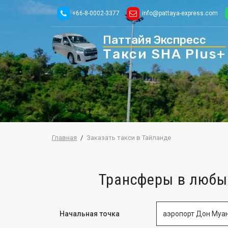
+66-8-0002-3377
info@pattaya-express.com
Паттайя Экспресс
Такси
SHA Plus+
Главная
Заказать такси в Тайланде
Трансферы в любые
Начальная точка
аэропорт Дон Муа