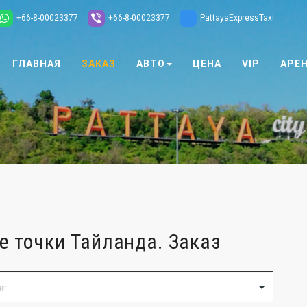
+66-8-00023377
+66-8-00023377
PattayaExpressTaxi
ГЛАВНАЯ
ЗАКАЗ
АВТО
ЦЕНА
VIP
АРЕ
 точки Тайланда. Заказ
нг