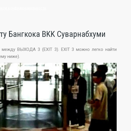
икой конфиденциальности
рту Бангкока BKK Суварнабхуми
а между ВЫХОДA 3 (EXIT 3). EXIT 3 можно легко найти
ему ниже).