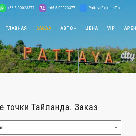
+66-8-00023377
+66-8-00023377
PattayaExpressTaxi
ГЛАВНАЯ
ЗАКАЗ
АВТО
ЦЕНА
VIP
АРЕ
 точки Тайланда. Заказ
нг