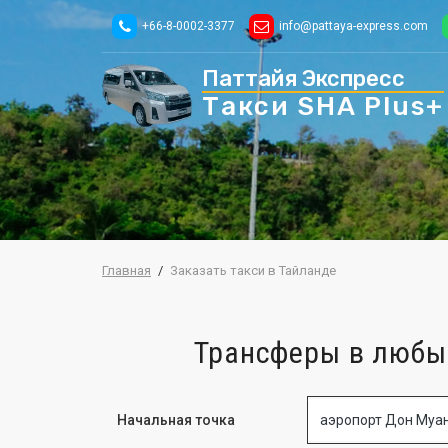
+66-8-0002-3377
info@pattaya-express.com
Паттайя Экспресс
Такси
SHA Plus+
Главная
Заказать такси в Тайланде
Трансферы в любые
Начальная точка
аэропорт Дон Муа