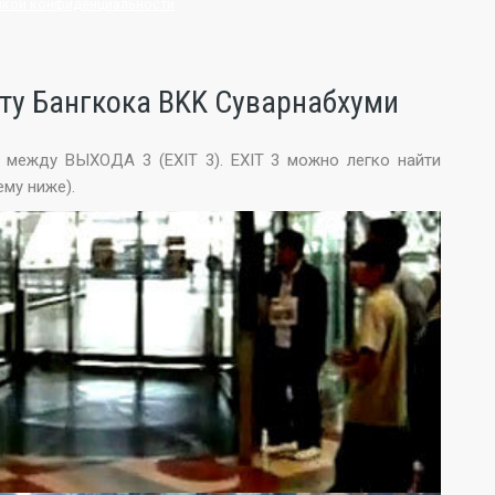
икой конфиденциальности
рту Бангкока BKK Суварнабхуми
а между ВЫХОДA 3 (EXIT 3). EXIT 3 можно легко найти
ему ниже).