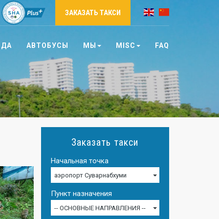
ЗАКАЗАТЬ ТАКСИ
НДА
АВТОБУСЫ
МЫ
MISC
FAQ
Заказать такси
Начальная точка
аэропорт Суварнабхуми
Пункт назначения
-- ОСНОВНЫЕ НАПРАВЛЕНИЯ --