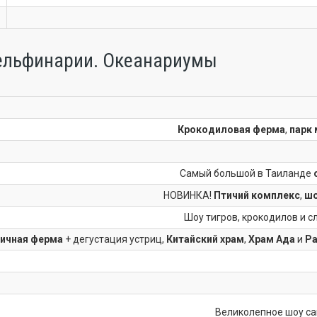
ельфинарии. Океанариумы
Крокодиловая ферма
,
парк
Самый большой в Таиланде
НОВИНКА!
Птичий комплекс
,
шо
Шоу тигров, крокодилов и сл
ичная ферма
+ дегустация устриц,
Китайский храм
,
Храм Ада
и
Ра
Великолепное шоу са