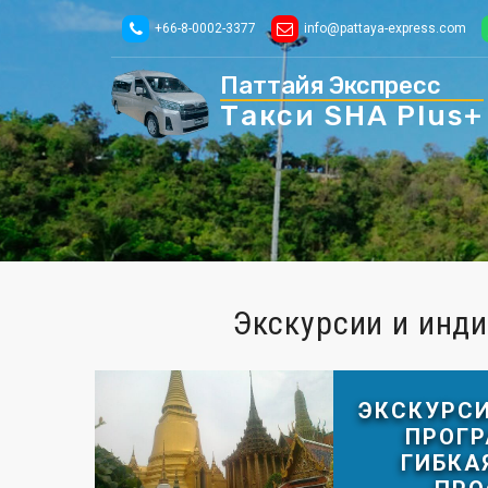
+66-8-0002-3377
info@pattaya-express.com
Паттайя Экспресс
Такси
SHA Plus+
Экскурсии и инд
ЭКСКУРС
ПРОГР
ГИБКА