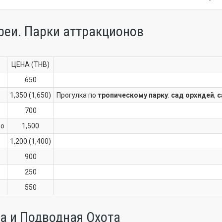
реи. Парки аттракционов
ЦЕНА (THB)
650
1,350 (1,650)
Прогулка по
тропическому парку
:
сад орхидей
,
с
700
ео
1,500
1,200 (1,400)
900
250
550
а и Подводная Охота