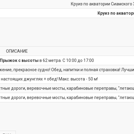
Круиз по акватории Сиамского 
Круиз по аквато
ОПИСАНИЕ
Прыжок с высоты
в 62 метра. С 10:00 до 17:00
жение, прекрасное судно! Обед, напитки и полная страховка! Лучши
настоящих джунглях + обед! Макс. высота - 50 м!
атные дороги, веревочные мосты, карабиновые переправы, "летающ
атные дороги, веревочные мосты, карабиновые переправы, "летающ