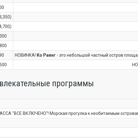
00
3,350)
4,700)
,300
,800
90
НОВИНКА!
Ко Раянг
- это небольшой частный остров площа
,500
НО
звлекательные программы
А "ВСЕ ВКЛЮЧЕНО"! Морская прогулка к необитаемым островам с л