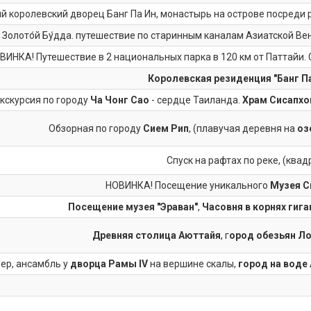
й королевский дворец Банг Па Ин, монастырь на острове посреди 
 Золото́й Бу́дда. путешествие по старинным каналам Азиатской Ве
ВИНКА! Путешествие в 2 национальных парка в 120 км от Паттайи. 
Королевская резиденция "Банг Па
кскурсия по городу
Ча Чонг Сао
- сердце Таиланда.
Храм Сисапхо
Обзорная по городу
Сием Рип
, (плавучая деревня на
оз
Спуск на рафтах по реке, (квад
НОВИНКА! Посещение уникального
Музея С
Посещение музея "Эраван"
,
Часовня в корнях гиг
Древняя столица Аюттайя
, г
ород обезьян Ло
ер, ансамбль у
дворца Рамы IV
на вершине скалы,
город на воде