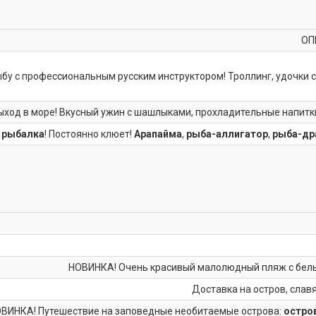
ОП
бу с профессиональным русским инструктором! Троллинг, удочки с д
ыход в море! Вкусный ужин с шашлыками, прохладительные напитки
 рыбалка
! Постоянно клюет!
Арапайма
,
рыба-аллигатор
,
рыба-др
НОВИНКА! Очень красивый малолюдный пляж с белым
Доставка на остров, сла
ВИНКА! Путешествие на заповедные необитаемые острова:
остро