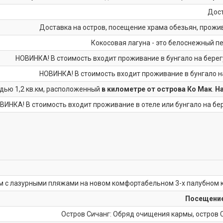
Дост
Доставка на остров, посещение храма обезьян, прожива
Кокосовая лагуна - это белоснежный пе
НОВИНКА! В стоимость входит проживание в бунгало на берегу
НОВИНКА! В стоимость входит проживание в бунгало на
дью 1,2 кв.км, расположенный
в километре от острова Ко Мак
.
На
ВИНКА! В стоимость входит проживание в отеле или бунгало на бер
азурными пляжами на новом комфортабельном 3-х палубном корабл
Посещение
Остров Сичанг: Обряд очищения кармы, остров С