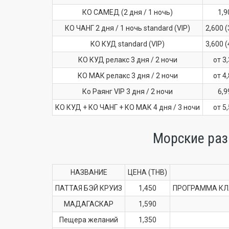
КО САМЕД (2 дня / 1 ночь)
1,9
КО ЧАНГ 2 дня / 1 ночь standard (VIP)
2,600 (
КО КУД standard (VIP)
3,600 (
КО КУД релакс 3 дня / 2 ночи
от 3
КО МАК релакс 3 дня / 2 ночи
от 4
Ко Раянг VIP 3 дня / 2 ночи
6,9
КО КУД + КО ЧАНГ + КО МАК 4 дня / 3 ночи
от 5
Морские ра
НАЗВАНИЕ
ЦЕНА (THB)
ПАТТАЯ БЭЙ КРУИЗ
1,450
ПРОГРАММА КЛАСС
МАДАГАСКАР
1,590
Пещера желаний
1,350