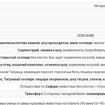
Неторо
ОПИСАНИЕ
 миллионолетних камней
,
шоу крокодилов
,
мини зоопарк
: мекон
Серпентарий
,
змеиное шоу
, возможность попробовать
открытый зоопарк
без клеток. Вас ждет кормление косулей, жираф
у птиц
,
кошачий комплекс
,
огненное шоу
, кормление косулей, жи
онов! Тигрица, кормящая поросят, поросячьи бега, пещера скорпион
я,
Тигровый зоопарк
:
пещера скорпионов
,
шоу тигров
,
слонов
,
к
Путешествие по
Сафари
(животные без клеток) + Огр
Трансфер
в 2 стороны + входной билет
океанариу
мых умных и самых красивых животных на планете (45 минут)(+ 45