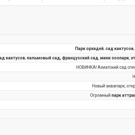
Парк орхидей
,
сад кактусов
ад кактусов
,
пальмовый сад, французский сад
,
мини зоопарк
,
э
НОВИНКА! Азиатский сад спец
Н
Новый аквапарк, отк
Огромный
парк аттра