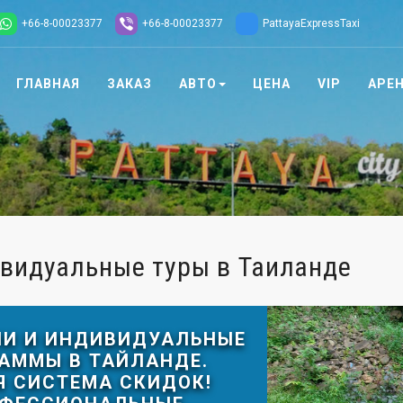
+66-8-00023377
+66-8-00023377
PattayaExpressTaxi
ГЛАВНАЯ
ЗАКАЗ
АВТО
ЦЕНА
VIP
АРЕ
ивидуальные туры в Таиланде
ИИ И ИНДИВИДУАЛЬНЫЕ
АММЫ В ТАЙЛАНДЕ.
Я СИСТЕМА СКИДОК!